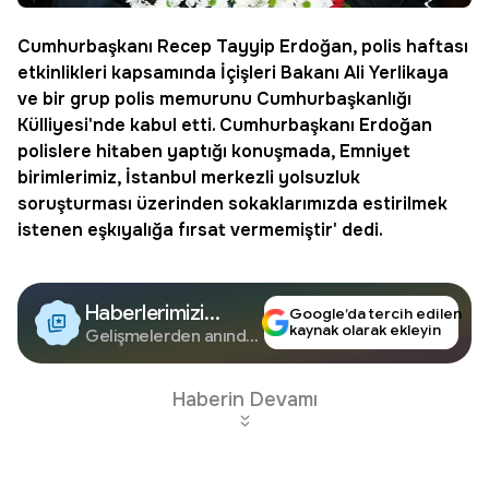
Cumhurbaşkanı
Recep Tayyip
Erdoğan
,
polis
haftası
etkinlikleri kapsamında
İçişleri Bakanı
Ali Yerlikaya
ve bir grup polis memurunu Cumhurbaşkanlığı
Külliyesi'nde kabul etti. Cumhurbaşkanı Erdoğan
polislere hitaben yaptığı konuşmada, Emniyet
birimlerimiz, İstanbul merkezli yolsuzluk
soruşturması üzerinden sokaklarımızda estirilmek
istenen eşkıyalığa fırsat vermemiştir' dedi.
Haberlerimizi
Google’da tercih edilen
kaynak olarak ekleyin
Google'da Takip
Gelişmelerden anında
haberdar olun.
Edin
Haberin Devamı