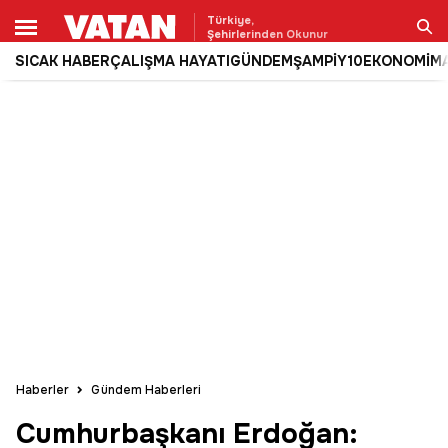
Türkiye,
Şehirlerinden Okunur
SICAK HABER
ÇALIŞMA HAYATI
GÜNDEM
ŞAMPİY10
EKONOMİ
M
Ara
Haberler
Gündem Haberleri
Cumhurbaşkanı Erdoğan: