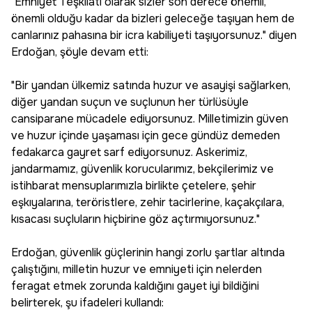
"Emniyet Teşkilatı olarak sizler son derece önemli,
önemli olduğu kadar da bizleri geleceğe taşıyan hem de
canlarınız pahasına bir icra kabiliyeti taşıyorsunuz." diyen
Erdoğan, şöyle devam etti:
"Bir yandan ülkemiz satında huzur ve asayişi sağlarken,
diğer yandan suçun ve suçlunun her türlüsüyle
cansiparane mücadele ediyorsunuz. Milletimizin güven
ve huzur içinde yaşaması için gece gündüz demeden
fedakarca gayret sarf ediyorsunuz. Askerimiz,
jandarmamız, güvenlik korucularımız, bekçilerimiz ve
istihbarat mensuplarımızla birlikte çetelere, şehir
eşkıyalarına, teröristlere, zehir tacirlerine, kaçakçılara,
kısacası suçluların hiçbirine göz açtırmıyorsunuz."
Erdoğan, güvenlik güçlerinin hangi zorlu şartlar altında
çalıştığını, milletin huzur ve emniyeti için nelerden
feragat etmek zorunda kaldığını gayet iyi bildiğini
belirterek, şu ifadeleri kullandı: