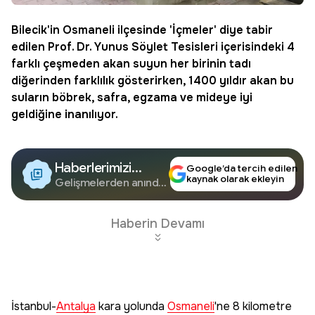
Bilecik'in
Osmaneli
ilçesinde '
İçmeler
' diye tabir
edilen
Prof. Dr. Yunus Söylet Tesisleri
içerisindeki 4
farklı çeşmeden akan suyun her birinin tadı
diğerinden farklılık gösterirken, 1400 yıldır akan bu
suların
böbrek
,
safra
, egzama ve mideye iyi
geldiğine inanılıyor.
Haberlerimizi
Google’da tercih edilen
kaynak olarak ekleyin
Google'da Takip
Gelişmelerden anında
haberdar olun.
Edin
Haberin Devamı
İstanbul-
Antalya
kara yolunda
Osmaneli
'ne 8 kilometre