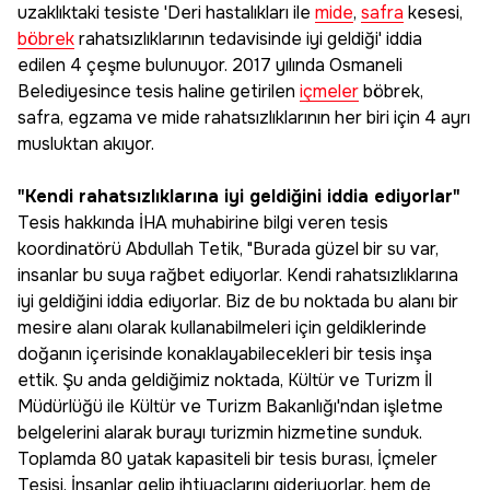
uzaklıktaki tesiste 'Deri hastalıkları ile
mide
,
safra
kesesi,
böbrek
rahatsızlıklarının tedavisinde iyi geldiği' iddia
edilen 4 çeşme bulunuyor. 2017 yılında Osmaneli
Belediyesince tesis haline getirilen
içmeler
böbrek,
safra, egzama ve mide rahatsızlıklarının her biri için 4 ayrı
musluktan akıyor.
"Kendi rahatsızlıklarına iyi geldiğini iddia ediyorlar"
Tesis hakkında İHA muhabirine bilgi veren tesis
koordinatörü Abdullah Tetik, "Burada güzel bir su var,
insanlar bu suya rağbet ediyorlar. Kendi rahatsızlıklarına
iyi geldiğini iddia ediyorlar. Biz de bu noktada bu alanı bir
mesire alanı olarak kullanabilmeleri için geldiklerinde
doğanın içerisinde konaklayabilecekleri bir tesis inşa
ettik. Şu anda geldiğimiz noktada, Kültür ve Turizm İl
Müdürlüğü ile Kültür ve Turizm Bakanlığı'ndan işletme
belgelerini alarak burayı turizmin hizmetine sunduk.
Toplamda 80 yatak kapasiteli bir tesis burası, İçmeler
Tesisi. İnsanlar gelip ihtiyaçlarını gideriyorlar, hem de