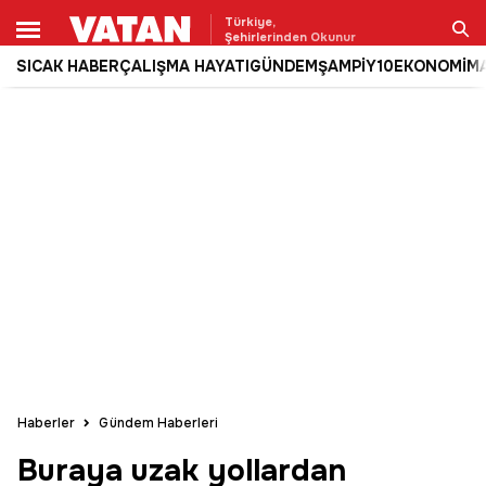
Türkiye,
Şehirlerinden Okunur
SICAK HABER
ÇALIŞMA HAYATI
GÜNDEM
ŞAMPİY10
EKONOMİ
M
Ara
Haberler
Gündem Haberleri
Buraya uzak yollardan