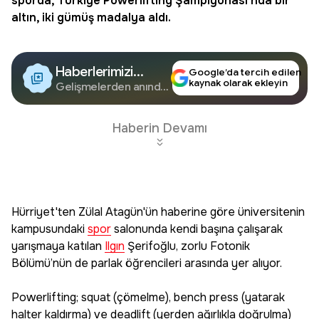
sporda, Türkiye Powerlifting Şampiyonası’nda bir
altın, iki gümüş madalya aldı.
Haberlerimizi
Google’da tercih edilen
kaynak olarak ekleyin
Google'da Takip
Gelişmelerden anında
haberdar olun.
Edin
Haberin Devamı
Hürriyet'ten Zülal Atagün'ün haberine göre üniversitenin
kampusundaki
spor
salonunda kendi başına çalışarak
yarışmaya katılan
Ilgın
Şerifoğlu, zorlu Fotonik
Bölümü’nün de parlak öğrencileri arasında yer alıyor.
Powerlifting; squat (çömelme), bench press (yatarak
halter kaldırma) ve deadlift (yerden ağırlıkla doğrulma)