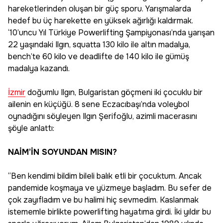
hareketlerinden oluşan bir güç sporu. Yarışmalarda
hedef bu üç harekette en yüksek ağırlığı kaldırmak.
‘10’uncu Yıl Türkiye Powerlifting Şampiyonası’nda yarışan
22 yaşındaki Ilgın, squatta 130 kilo ile altın madalya,
bench’te 60 kilo ve deadlifte de 140 kilo ile gümüş
madalya kazandı.
İzmir
doğumlu Ilgın, Bulgaristan göçmeni iki çocuklu bir
ailenin en küçüğü. 8 sene Eczacıbaşı’nda voleybol
oynadığını söyleyen Ilgın Şerifoğlu, azimli macerasını
şöyle anlattı:
NAİM’İN SOYUNDAN MISIN?
“Ben kendimi bildim bileli balık etli bir çocuktum. Ancak
pandemide koşmaya ve yüzmeye başladım. Bu sefer de
çok zayıfladım ve bu halimi hiç sevmedim. Kaslanmak
istememle birlikte powerlifting hayatıma girdi. İki yıldır bu