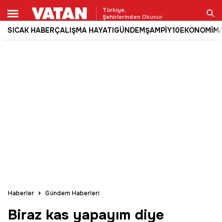
Türkiye,
Şehirlerinden Okunur
SICAK HABER
ÇALIŞMA HAYATI
GÜNDEM
ŞAMPİY10
EKONOMİ
M
Ara
Haberler
Gündem Haberleri
Biraz kas yapayım diye