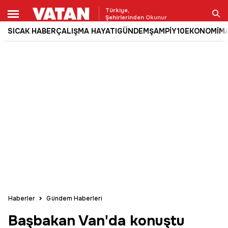
Türkiye,
Şehirlerinden Okunur
SICAK HABER
ÇALIŞMA HAYATI
GÜNDEM
ŞAMPİY10
EKONOMİ
M
Ara
Haberler
Gündem Haberleri
Başbakan Van'da konuştu