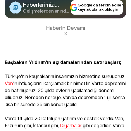
Haberlerimizi
Google’da tercih edilen
kaynak olarak ekleyin
Google'da Takip
Gelişmelerden anında
haberdar olun.
Edin
Haberin Devamı
Başbakan Yıldırım'ın açıklamalarından satırbaşları;
Türkiye'nin kaynaklarını insanımızın hizmetine sunuyoruz.
Van
'ın ihtiyaçlarını karşılamak bir nimettir. Varto depremini
de hatırlıyoruz. 20 yılda evlerin yapılamadığı dönemi
biliyoruz. Nereden nereye. Van'da depremden 1 yıl sonra
kısa bir sürede 35 bin konut yapıldı.
Van'a 14 yılda 20 katrilyon yatırım ve destek verdik. Van,
Erzurum gibi, İstanbul gibi,
Diyarbakır
gibi değerlidir. Van'a