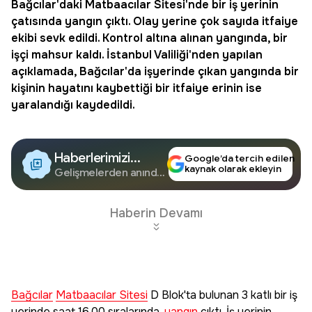
Bağcılar
'daki
Matbaacılar Sitesi
'nde bir iş yerinin
çatısında
yangın
çıktı. Olay yerine çok sayıda itfaiye
ekibi sevk edildi. Kontrol altına alınan yangında, bir
işçi mahsur kaldı. İstanbul Valiliği'nden yapılan
açıklamada, Bağcılar'da işyerinde çıkan yangında bir
kişinin hayatını kaybettiği bir itfaiye erinin ise
yaralandığı kaydedildi.
Haberlerimizi
Google’da tercih edilen
kaynak olarak ekleyin
Google'da Takip
Gelişmelerden anında
haberdar olun.
Edin
Haberin Devamı
Bağcılar
Matbaacılar Sitesi
D Blok'ta bulunan 3 katlı bir iş
yerinde saat 16.00 sıralarında,
yangın
çıktı. İş yerinin