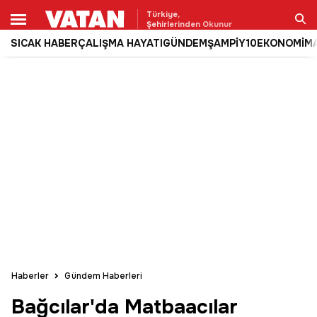
Türkiye,
Şehirlerinden Okunur
SICAK HABER
ÇALIŞMA HAYATI
GÜNDEM
ŞAMPİY10
EKONOMİ
M
Ara
Haberler
Gündem Haberleri
Bağcılar'da Matbaacılar