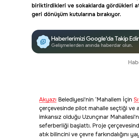
biriktirdikleri ve sokaklarda gördükleri a
geri dönüşüm kutularına bırakıyor.
Haberlerimizi Google'da Takip Edi
Gelişmelerden anında haberdar olun.
Hab
Akyazı
Belediyesi'nin ‘Mahallem İçin
Sı
çerçevesinde pilot mahalle seçtiği ve
imkansız olduğu Uzunçınar Mahallesi'
seferberliği başlattı. Proje çerçevesinde
atık bilincini ve çevre farkındalığını