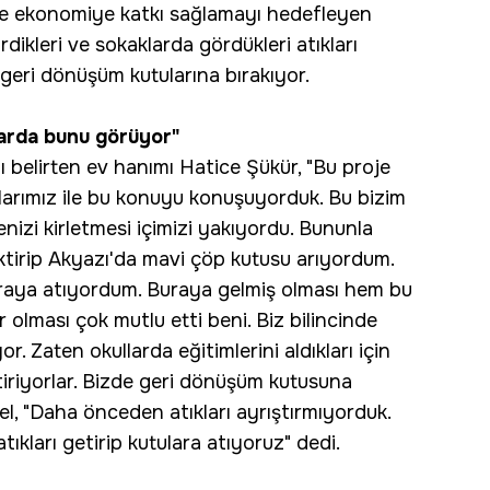
 de ekonomiye katkı sağlamayı hedefleyen
rdikleri ve sokaklarda gördükleri atıkları
 geri dönüşüm kutularına bırakıyor.
larda bunu görüyor"
nı belirten ev hanımı Hatice Şükür, "Bu proje
arımız ile bu konuyu konuşuyorduk. Bu bizim
enizi kirletmesi içimizi yakıyordu. Bununla
iriktirip Akyazı'da mavi çöp kutusu arıyordum.
 oraya atıyordum. Buraya gelmiş olması hem bu
 olması çok mutlu etti beni. Biz bilincinde
 Zaten okullarda eğitimlerini aldıkları için
iktiriyorlar. Bizde geri dönüşüm kutusuna
l, "Daha önceden atıkları ayrıştırmıyorduk.
ıkları getirip kutulara atıyoruz" dedi.