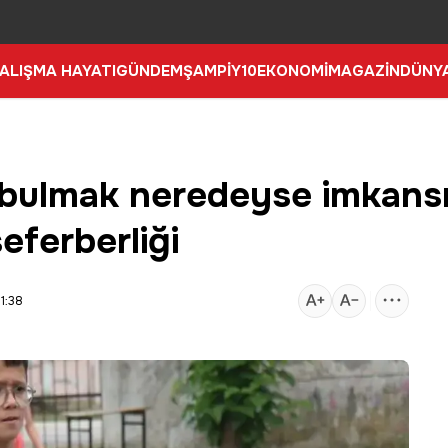
ALIŞMA HAYATI
GÜNDEM
ŞAMPİY10
EKONOMİ
MAGAZİN
DÜNY
 bulmak neredeyse imkansı
eferberliği
1:38