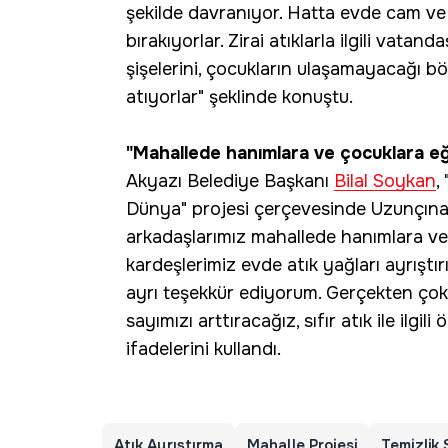
şekilde davranıyor. Hatta evde cam ve p
bırakıyorlar. Zirai atıklarla ilgili vata
şişelerini, çocukların ulaşamayacağı 
atıyorlar" şeklinde konuştu.
"Mahallede hanımlara ve çocuklara eği
Akyazı Belediye Başkanı
Bilal Soykan
,
Dünya" projesi çerçevesinde Uzunçınar 
arkadaşlarımız mahallede hanımlara ve 
kardeşlerimiz evde atık yağları ayrıştır
ayrı teşekkür ediyorum. Gerçekten çok d
sayımızı arttıracağız, sıfır atık ile ilg
ifadelerini kullandı.
Atık Ayrıştırma
Mahalle Projesi
Temizlik 