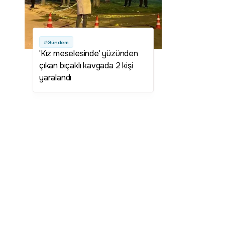
#Gündem
'Kız meselesinde' yüzünden
çıkan bıçaklı kavgada 2 kişi
yaralandı