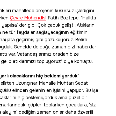
tikleri mahallede projenin kusursuz işlediğini
çeken
Çevre Mühendisi
Fatih Boztepe, "Halkta
yapılsa' der gibi. Çok çabuk gelişti. Atıklarını
nın ne tür faydalar sağlayacağının eğitimini
hayata geçirmiş gibi gözüküyoruz. Belirli
 koyduk. Genelde dolduğu zaman bizi haberdar
hattı var. Vatandaşlarımız oradan bize
 gelip atıklarımızı topluyoruz" diye konuştu.
yarlı olacaklarını hiç beklemiyorduk"
belirten Uzunçınar Mahalle Muhtarı Sedat
üçüklü elinden gelenin en iyisini yapıyor. Bu işe
caklarını hiç beklemiyorduk ama güzel bir
enarlarındaki çöpleri toplarken çocuklara, ‘siz
a alayım' dediğim zaman onlar daha özverili