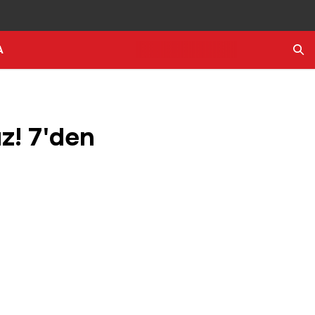
A
Ara
z! 7'den