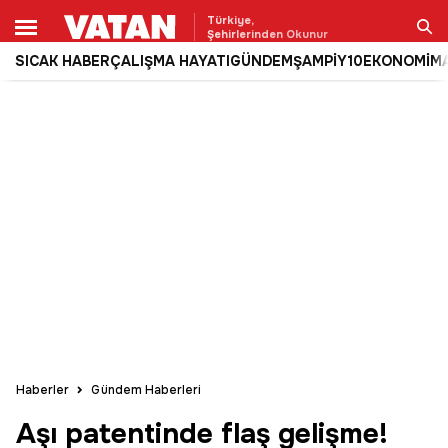
Türkiye,
Şehirlerinden Okunur
SICAK HABER
ÇALIŞMA HAYATI
GÜNDEM
ŞAMPİY10
EKONOMİ
M
Ara
Haberler
Gündem Haberleri
Aşı patentinde flaş gelişme!