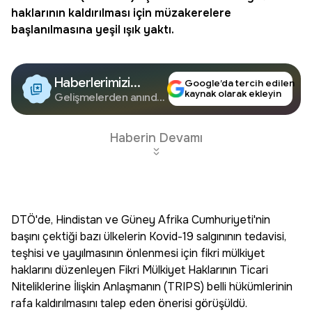
haklarının kaldırılması için müzakerelere
başlanılmasına yeşil ışık yaktı.
Haberlerimizi
Google’da tercih edilen
kaynak olarak ekleyin
Google'da Takip
Gelişmelerden anında
haberdar olun.
Edin
Haberin Devamı
DTÖ'de, Hindistan ve Güney Afrika Cumhuriyeti'nin
başını çektiği bazı ülkelerin Kovid-19 salgınının tedavisi,
teşhisi ve yayılmasının önlenmesi için fikri mülkiyet
haklarını düzenleyen Fikri Mülkiyet Haklarının Ticari
Niteliklerine İlişkin Anlaşmanın (TRIPS) belli hükümlerinin
rafa kaldırılmasını talep eden önerisi görüşüldü.