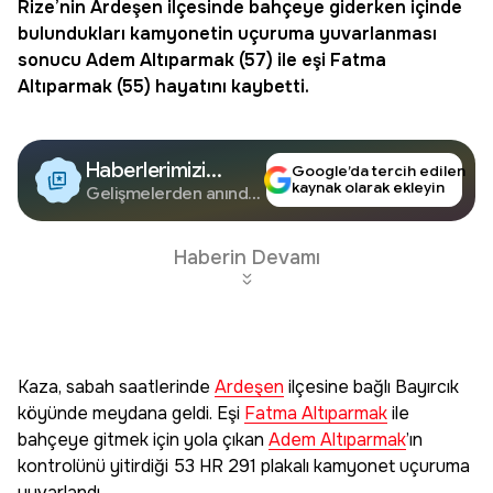
Rize
’nin
Ardeşen
ilçesinde bahçeye giderken içinde
bulundukları kamyonetin uçuruma yuvarlanması
sonucu
Adem Altıparmak
(57) ile eşi
Fatma
Altıparmak
(55) hayatını kaybetti.
Haberlerimizi
Google’da tercih edilen
kaynak olarak ekleyin
Google'da Takip
Gelişmelerden anında
haberdar olun.
Edin
Haberin Devamı
Kaza, sabah saatlerinde
Ardeşen
ilçesine bağlı Bayırcık
köyünde meydana geldi. Eşi
Fatma Altıparmak
ile
bahçeye gitmek için yola çıkan
Adem Altıparmak
’ın
kontrolünü yitirdiği 53 HR 291 plakalı kamyonet uçuruma
yuvarlandı.