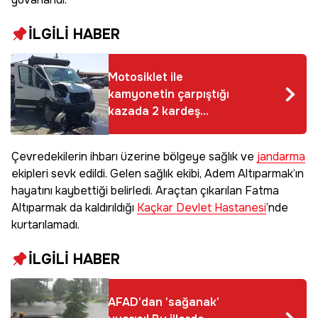
İLGİLİ HABER
Motosiklet ile
kamyonetin çarpıştığı
kazada 2 kardeş
yaralandı
Çevredekilerin ihbarı üzerine bölgeye sağlık ve
jandarma
ekipleri sevk edildi. Gelen sağlık ekibi, Adem Altıparmak’ın
hayatını kaybettiği belirledi. Araçtan çıkarılan Fatma
Altıparmak da kaldırıldığı
Kaçkar Devlet Hastanesi
’nde
kurtarılamadı.
İLGİLİ HABER
AFAD'dan 'sağanak'