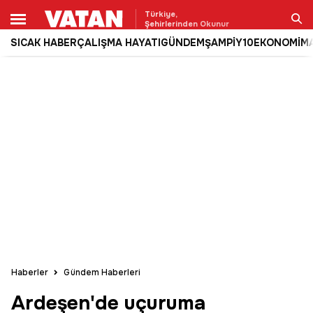
Türkiye,
Şehirlerinden Okunur
SICAK HABER
ÇALIŞMA HAYATI
GÜNDEM
ŞAMPİY10
EKONOMİ
M
Ara
Haberler
Gündem Haberleri
Ardeşen'de uçuruma