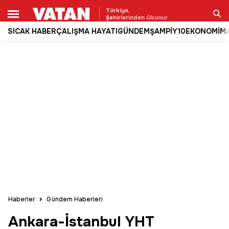
Türkiye,
Şehirlerinden Okunur
SICAK HABER
ÇALIŞMA HAYATI
GÜNDEM
ŞAMPİY10
EKONOMİ
M
Ara
Haberler
Gündem Haberleri
Ankara-İstanbul YHT