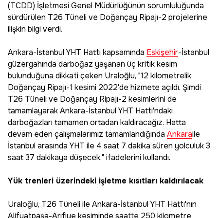
(TCDD) İşletmesi Genel Müdürlüğünün sorumluluğunda
sürdürülen T26 Tüneli ve Doğançay Ripajı-2 projelerine
ilişkin bilgi verdi.
Ankara-İstanbul YHT Hattı kapsamında
Eskişehir
-İstanbul
güzergahında darboğaz yaşanan üç kritik kesim
bulunduğuna dikkati çeken Uraloğlu, "12 kilometrelik
Doğançay Ripajı-1 kesimi 2022'de hizmete açıldı. Şimdi
T26 Tüneli ve Doğançay Ripajı-2 kesimlerini de
tamamlayarak Ankara-İstanbul YHT Hattı'ndaki
darboğazları tamamen ortadan kaldıracağız. Hatta
devam eden çalışmalarımız tamamlandığında
Ankara
ile
İstanbul arasında YHT ile 4 saat 7 dakika süren yolculuk 3
saat 37 dakikaya düşecek." ifadelerini kullandı.
Yük trenleri üzerindeki işletme kısıtları kaldırılacak
Uraloğlu, T26 Tüneli ile Ankara-İstanbul YHT Hattı'nın
Alifuatpaşa-Arifiye kesiminde saatte 250 kilometre