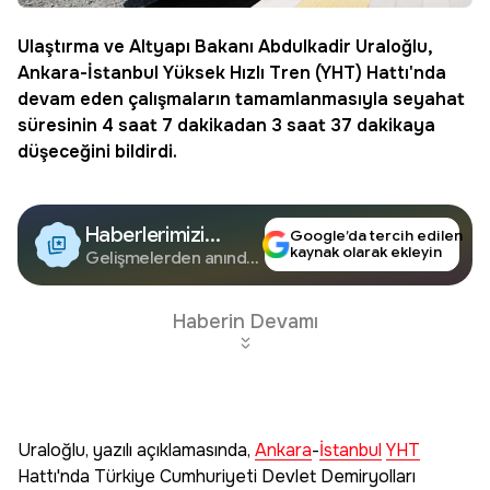
Ulaştırma ve Altyapı Bakanı Abdulkadir Uraloğlu,
Ankara
-
İstanbul
Yüksek Hızlı Tren (
YHT
) Hattı'nda
devam eden çalışmaların tamamlanmasıyla seyahat
süresinin 4 saat 7 dakikadan 3 saat 37 dakikaya
düşeceğini bildirdi.
Haberlerimizi
Google’da tercih edilen
kaynak olarak ekleyin
Google'da Takip
Gelişmelerden anında
haberdar olun.
Edin
Haberin Devamı
Uraloğlu, yazılı açıklamasında,
Ankara
-
İstanbul
YHT
Hattı'nda Türkiye Cumhuriyeti Devlet Demiryolları