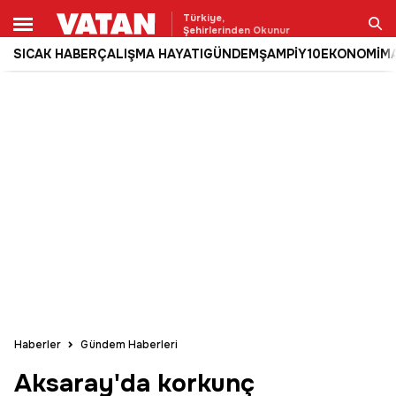
Türkiye,
Şehirlerinden Okunur
SICAK HABER
ÇALIŞMA HAYATI
GÜNDEM
ŞAMPİY10
EKONOMİ
M
Ara
Haberler
Gündem Haberleri
Aksaray'da korkunç