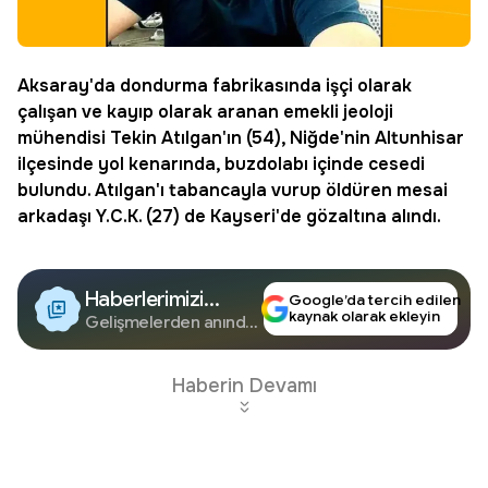
Aksaray
'da dondurma fabrikasında işçi olarak
çalışan ve kayıp olarak aranan emekli jeoloji
mühendisi Tekin Atılgan'ın (54), Niğde'nin Altunhisar
ilçesinde yol kenarında,
buzdolabı
içinde cesedi
bulundu. Atılgan'ı tabancayla vurup öldüren mesai
arkadaşı Y.C.K. (27) de Kayseri'de gözaltına alındı.
Haberlerimizi
Google’da tercih edilen
kaynak olarak ekleyin
Google'da Takip
Gelişmelerden anında
haberdar olun.
Edin
Haberin Devamı