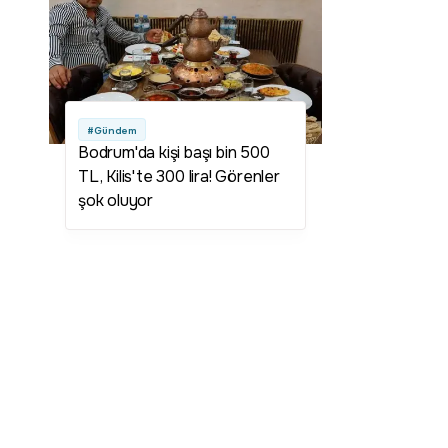
Togg 800 bin TL kampanyası
nedir? Togg 800 bin lira
kampanyası şartları neler?
#Gündem
Bodrum'da kişi başı bin 500
TL, Kilis'te 300 lira! Görenler
şok oluyor