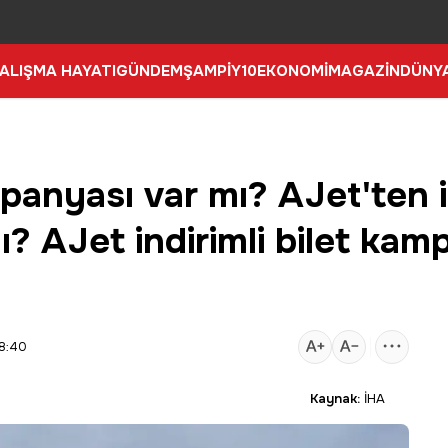
ALIŞMA HAYATI
GÜNDEM
ŞAMPİY10
EKONOMİ
MAGAZİN
DÜNY
anyası var mı? AJet'ten in
? AJet indirimli bilet kam
18:40
Kaynak:
İHA