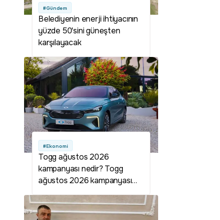
#Gündem
Belediyenin enerji ihtiyacının
yüzde 50'sini güneşten
karşılayacak
#Ekonomi
Togg ağustos 2026
kampanyası nedir? Togg
ağustos 2026 kampanyası
detayları neler? Togg
kampanyası var mı? Togg
ağustos kampanyası var mı?