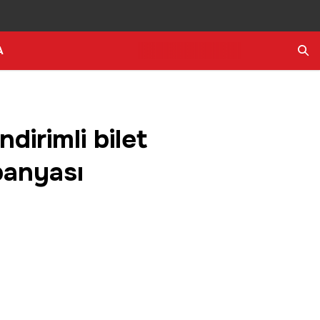
A
Ara
dirimli bilet
panyası