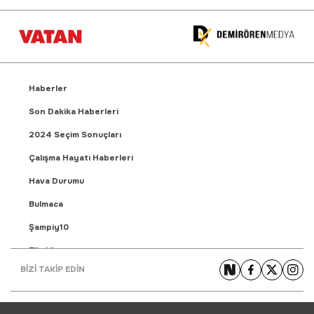
Haberler
Son Dakika Haberleri
2024 Seçim Sonuçları
Çalışma Hayatı Haberleri
Hava Durumu
Bulmaca
Şampiy10
Fikstür
BİZİ TAKİP EDİN
Puan Durumu
Gündem Haberleri