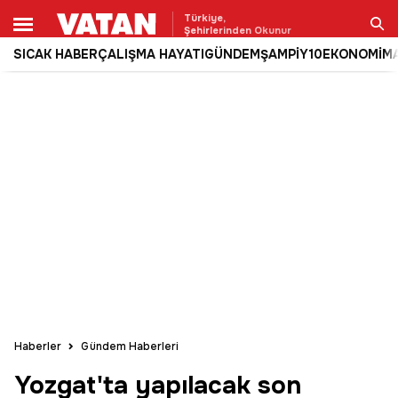
Türkiye,
Şehirlerinden Okunur
SICAK HABER
ÇALIŞMA HAYATI
GÜNDEM
ŞAMPİY10
EKONOMİ
M
Ara
Haberler
Gündem Haberleri
Yozgat'ta yapılacak son