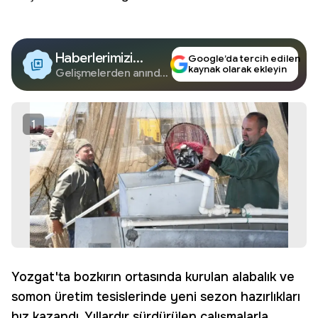
Haberlerimizi
Google’da tercih edilen
kaynak olarak ekleyin
Google'da Takip
Gelişmelerden anında
haberdar olun.
Edin
1
Yozgat'ta bozkırın ortasında kurulan alabalık ve
somon üretim tesislerinde yeni sezon hazırlıkları
hız kazandı. Yıllardır sürdürülen çalışmalarla