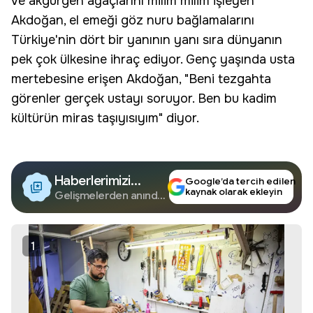
ve akgürgen ağaçlarını milim milim işleyen
Akdoğan,
el emeği göz nuru
bağlamalarını
Türkiye'nin dört bir yanının yanı sıra dünyanın
pek çok ülkesine ihraç ediyor. Genç yaşında usta
mertebesine erişen Akdoğan, "Beni tezgahta
görenler gerçek ustayı soruyor. Ben bu kadim
kültürün miras taşıyısıyım" diyor.
Haberlerimizi
Google’da tercih edilen
kaynak olarak ekleyin
Google'da Takip
Gelişmelerden anında
haberdar olun.
Edin
1