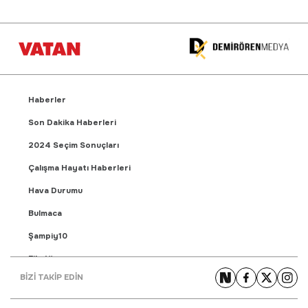
Haberler
Son Dakika Haberleri
2024 Seçim Sonuçları
Çalışma Hayatı Haberleri
Hava Durumu
Bulmaca
Şampiy10
Fikstür
BİZİ TAKİP EDİN
Puan Durumu
Gündem Haberleri