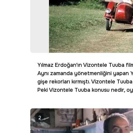
Yılmaz Erdoğan'ın Vizontele Tuuba fil
Aynı zamanda yönetmenliğini yapan Yı
gişe rekorları kırmıştı. Vizontele Tuub
Peki Vizontele Tuuba konusu nedir, oyun
2