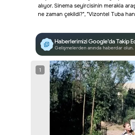
alıyor. Sinema seyircisinin merakla araş
ne zaman çekildi
?", "Vizontel Tuba hang
Haberlerimizi Google'da Takip E
Gelişmelerden anında haberdar olun.
1