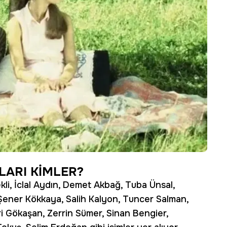
ARI KİMLER?
kli, İclal Aydın, Demet Akbağ, Tuba Ünsal,
, Şener Kökkaya, Salih Kalyon, Tuncer Salman,
uri Gökaşan, Zerrin Sümer, Sinan Bengier,