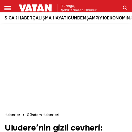
Türkiye,
Şehirlerinden Okunur
SICAK HABER
ÇALIŞMA HAYATI
GÜNDEM
ŞAMPİY10
EKONOMİ
M
Ara
Haberler
Gündem Haberleri
Uludere’nin gizli cevheri: