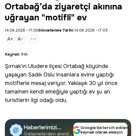
Ortabağ’da ziyaretçi akınına
uğrayan "motifli" ev
14.06.2026 - 17:05
Güncellenme Tarihi:
14.06.2026 - 17:05
Kaynak:
İHA
Şırnak
'ın
Uludere
ilçesi Ortabağ köyünde
yaşayan Sadık Oslu insanlara evine yaptığı
motiflerle mesaj veriyor. Yaklaşık 30 yıl önce
tamamen kendi emeğiyle yaptığı
ev
şu an
turistlerin ilgi odağı oldu.
Haberlerimizi
Google’da tercih edilen
kaynak olarak ekleyin
Google'da Takip
Gelişmelerden anında