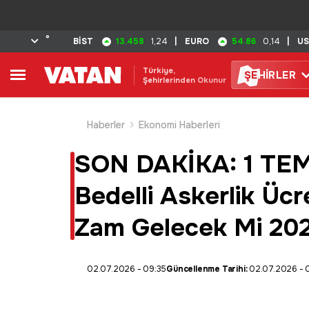
°
13.458
54.86
BİST
1,24
|
EURO
0,14
|
U
Türkiye,
ŞE
HİRLER
Şehirlerinden Okunur
Haberler
Ekonomi Haberleri
SON DAKİKA: 1 TE
Bedelli Askerlik Ücr
Zam Gelecek Mi 20
02.07.2026 - 09:35
Güncellenme Tarihi:
02.07.2026 - 