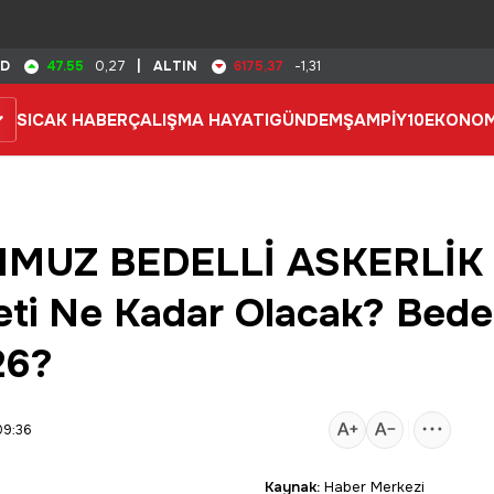
47.55
6175,37
SD
0,27
|
ALTIN
-1,31
SICAK HABER
ÇALIŞMA HAYATI
GÜNDEM
ŞAMPİY10
EKONOM
MMUZ BEDELLİ ASKERLİK 
eti Ne Kadar Olacak? Bedel
26?
09:36
Kaynak:
Haber Merkezi