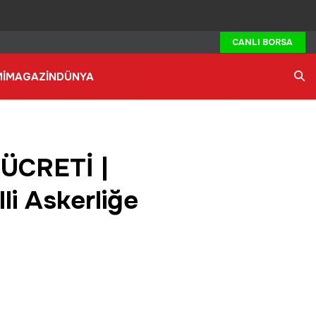
CANLI BORSA
İ
MAGAZİN
DÜNYA
Ara
ÜCRETİ |
li Askerliğe