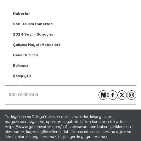
Haberler
Son Dakika Haberleri
2024 Seçim Sonuçları
Çalışma Hayatı Haberleri
Hava Durumu
Bulmaca
Şampiy10
Fikstür
BİZİ TAKİP EDİN
Puan Durumu
Gündem Haberleri
Türkiye'den ve Dünya’dan son dakika haberler, köşe yazıları,
Yaşam Haberleri
magazinden siyasete, spordan seyahate bütün konuların tek adresi
https://www.gazetevatan.com/ ; Gazetevatan.com haber içerikleri izin
Ekonomi Haberleri
alınmadan, kaynak gösterilerek dahi iktibas edilemez, kanuna aykırı ve
izinsiz olarak kopyalanamaz, başka yerde yayınlanamaz.
Dünya Haberleri