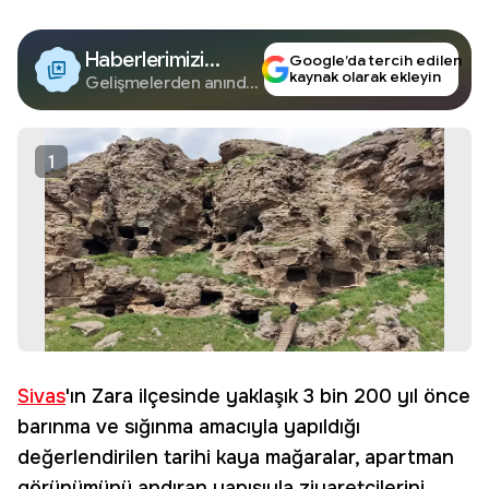
Haberlerimizi
Google’da tercih edilen
kaynak olarak ekleyin
Google'da Takip
Gelişmelerden anında
haberdar olun.
Edin
1
Sivas
'ın Zara ilçesinde yaklaşık 3 bin 200 yıl önce
barınma ve sığınma amacıyla yapıldığı
değerlendirilen tarihi kaya mağaralar, apartman
görünümünü andıran yapısıyla ziyaretçilerini