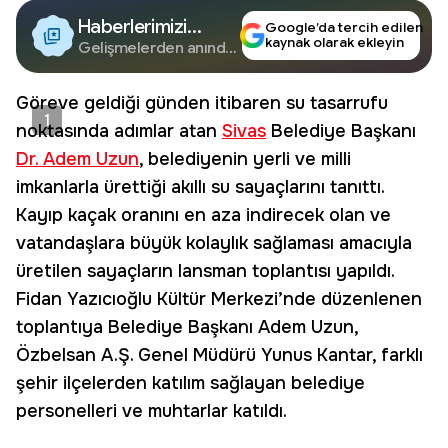
Haberlerimizi
Google’da tercih edilen
kaynak olarak ekleyin
Google'da Takip
Gelişmelerden anında
haberdar olun.
Edin
Göreve geldiği günden itibaren su tasarrufu
1
noktasında adımlar atan
Sivas
Belediye Başkanı
Dr. Adem Uzun
, belediyenin yerli ve milli
imkanlarla ürettiği akıllı su sayaçlarını tanıttı.
Kayıp kaçak oranını en aza indirecek olan ve
vatandaşlara büyük kolaylık sağlaması amacıyla
üretilen sayaçların lansman toplantısı yapıldı.
Fidan Yazıcıoğlu Kültür Merkezi’nde düzenlenen
toplantıya Belediye Başkanı Adem Uzun,
Özbelsan A.Ş. Genel Müdürü Yunus Kantar, farklı
şehir ilçelerden katılım sağlayan belediye
personelleri ve muhtarlar katıldı.