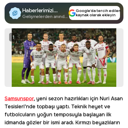
Haberlerimizi
Google’da tercih edilen
kaynak olarak ekleyin
Google'da Takip
Gelişmelerden anında
haberdar olun.
Edin
1
Samsunspor
, yeni sezon hazırlıkları için Nuri Asan
Tesisleri’nde topbaşı yaptı. Teknik heyet ve
futbolcuların yoğun temposuyla başlayan ilk
idmanda gözler bir ismi aradı. Kırmızı beyazlıların