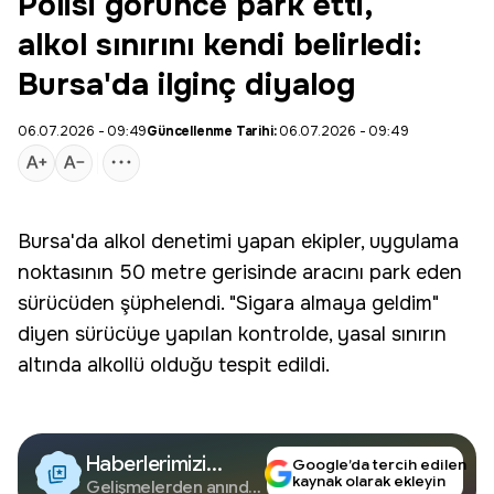
Polisi görünce park etti,
alkol sınırını kendi belirledi:
Bursa'da ilginç diyalog
06.07.2026 - 09:49
Güncellenme Tarihi:
06.07.2026 - 09:49
Bursa'da
alkol denetimi
yapan ekipler, uygulama
noktasının 50 metre gerisinde aracını park eden
sürücüden şüphelendi. "Sigara almaya geldim"
diyen sürücüye yapılan kontrolde, yasal sınırın
altında alkollü olduğu tespit edildi.
Haberlerimizi
Google’da tercih edilen
kaynak olarak ekleyin
Google'da Takip
Gelişmelerden anında