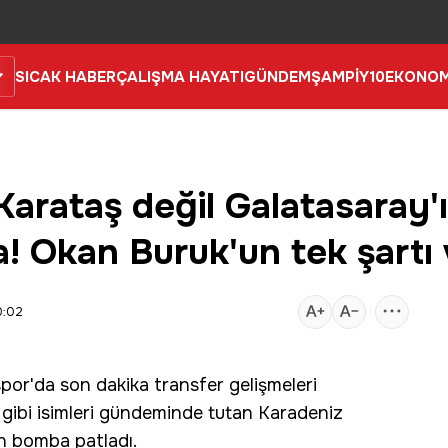
SICAK HABER
ÇALIŞMA HAYATI
GÜNDEM
ŞAMPİY10
EKONOM
arataş değil Galatasaray'ın
a! Okan Buruk'un tek şartı 
0:02
spor'da
son dakika
transfer
gelişmeleri
gibi isimleri gündeminde tutan Karadeniz
in bomba patladı.