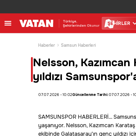
Türkiye,
ŞE
HİRLER
Şehirlerinden Okunur
Haberler
Samsun Haberleri
Nelsson, Kazımcan K
yıldızı Samsunspor'
07.07.2026 - 10:02
Güncellenme Tarihi:
07.07.2026 - 1
SAMSUNSPOR
HABERLERİ... Samsun
yaşanıyor.
Nelsson
,
Kazımcan Karataş
ekibinde Galatasaray'ın genç yıldızı iç