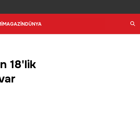
İ
MAGAZİN
DÜNYA
Ara
 18'lik
var