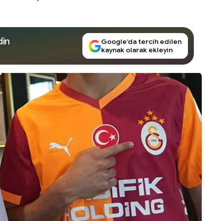
din
Google’da tercih edilen
kaynak olarak ekleyin