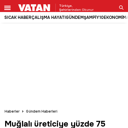
Türkiye,
Şehirlerinden Okunur
SICAK HABER
ÇALIŞMA HAYATI
GÜNDEM
ŞAMPİY10
EKONOMİ
M
Ara
Haberler
Gündem Haberleri
Muğlalı üreticiye yüzde 75