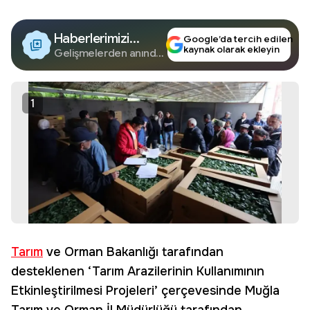
Haberlerimizi
Google’da tercih edilen
kaynak olarak ekleyin
Google'da Takip
Gelişmelerden anında
haberdar olun.
Edin
1
Tarım
ve Orman Bakanlığı tarafından
desteklenen ‘Tarım Arazilerinin Kullanımının
Etkinleştirilmesi Projeleri’ çerçevesinde Muğla