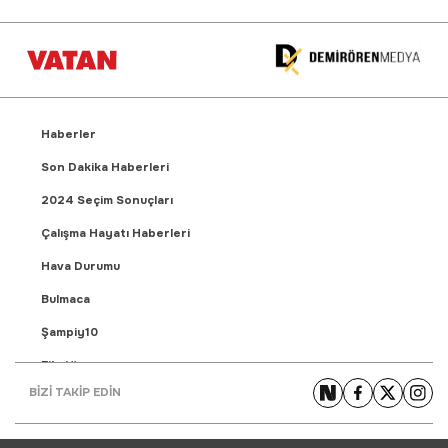
Haberler
Son Dakika Haberleri
2024 Seçim Sonuçları
Çalışma Hayatı Haberleri
Hava Durumu
Bulmaca
Şampiy10
Fikstür
BİZİ TAKİP EDİN
Puan Durumu
Gündem Haberleri