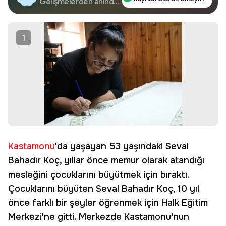
Google'da Takip
Gelişmelerden anında
haberdar olun.
Edin
1
Kastamonu
'da yaşayan 53 yaşındaki Seval
Bahadır Koç, yıllar önce memur olarak atandığı
mesleğini çocuklarını büyütmek için bıraktı.
Çocuklarını büyüten Seval Bahadır Koç, 10 yıl
önce farklı bir şeyler öğrenmek için Halk Eğitim
Merkezi'ne gitti. Merkezde Kastamonu'nun