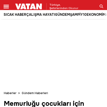
Türkiye,
Şehirlerinden Okunur
SICAK HABER
ÇALIŞMA HAYATI
GÜNDEM
ŞAMPİY10
EKONOMİ
M
Ara
Haberler
Gündem Haberleri
Memurluğu çocukları için