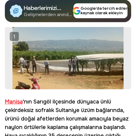
Haberlerimizi
Google’da tercih edilen
kaynak olarak ekleyin
Google'da Takip
Gelişmelerden anında
haberdar olun.
Edin
1
Manisa
'nın Sarıgöl ilçesinde dünyaca ünlü
çekirdeksiz sofralık Sultaniye üzüm bağlarında,
ürünü doğal afetlerden korumak amacıyla beyaz
naylon örtülerle kaplama çalışmalarına başlandı.
Hava sıcaklığının 35 derecenin üzerine çıktığı