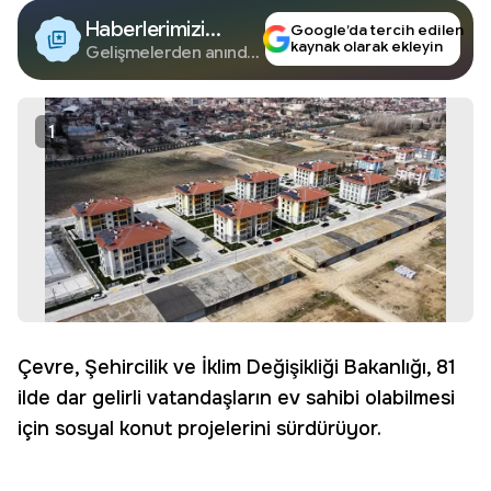
Haberlerimizi
Google’da tercih edilen
kaynak olarak ekleyin
Google'da Takip
Gelişmelerden anında
haberdar olun.
Edin
1
Çevre, Şehircilik ve İklim Değişikliği Bakanlığı, 81
ilde dar gelirli vatandaşların ev sahibi olabilmesi
için sosyal konut projelerini sürdürüyor.