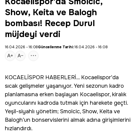
Kocaelispor'da Smolcic,
Show, Keita ve Balogh
bombası! Recep Durul
müjdeyi verdi
16.04.2026 - 16:08
Güncellenme Tarihi:
16.04.2026 - 16:08
KOCAELİSPOR
HABERLERİ... Kocaelispor'da
sıcak gelişmeler yaşanıyor. Yeni sezonun kadro
planlamasına erken başlayan Kocaelispor, kiralık
oyuncularını kadroda tutmak için harekete geçti.
Yeşil-siyahlı yönetim;
Smolcic
, Show,
Keita
ve
Balogh’un bonservislerini almak adına girişimlerini
hızlandırdı.