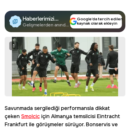
Haberlerimizi
Google’da tercih edilen
kaynak olarak ekleyin
Google'da Takip
Gelişmelerden anında
haberdar olun.
Edin
1
Savunmada sergilediği performansla dikkat
çeken
Smolcic
için Almanya temsilcisi Eintracht
Frankfurt ile görüşmeler sürüyor. Bonservis ve