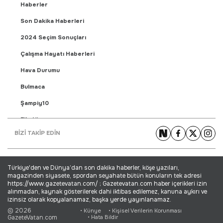
Haberler
Son Dakika Haberleri
2024 Seçim Sonuçları
Çalışma Hayatı Haberleri
Hava Durumu
Bulmaca
Şampiy10
Fikstür
BİZİ TAKİP EDİN
Puan Durumu
Gündem Haberleri
Türkiye'den ve Dünya’dan son dakika haberler, köşe yazıları,
Yaşam Haberleri
magazinden siyasete, spordan seyahate bütün konuların tek adresi
https://www.gazetevatan.com/ ; Gazetevatan.com haber içerikleri izin
Ekonomi Haberleri
alınmadan, kaynak gösterilerek dahi iktibas edilemez, kanuna aykırı ve
izinsiz olarak kopyalanamaz, başka yerde yayınlanamaz.
Dünya Haberleri
© 2026
• Künye
• Kişisel Verilerin Korunması
GazeteVatan.com
• Hata Bildir
Magazin Haberleri