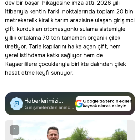
dev bir başarı hikayesine imza attı. 2026 yılı
itibarıyla kentin farklı noktalarında toplam 20 bin
metrekarelik kiralık tarım arazisine ulaşan girişimci
çift, kurdukları otomasyonlu sulama sistemiyle
yıllık ortalama 70 ton tamamen organik çilek
üretiyor. Tarla kapılarını halka açan çift, hem
yerel istihdama katkı sağlıyor hem de
Kayserililere çocuklarıyla birlikte dalından çilek
hasat etme keyfi sunuyor.
Haberlerimizi
Google’da tercih edilen
kaynak olarak ekleyin
Google'da Takip
Gelişmelerden anında
haberdar olun.
Edin
1