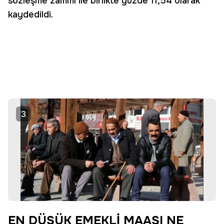
sözleşme zammı ile birlikte yüzde 11,54 olarak
kaydedildi.
3
EN DÜŞÜK EMEKLİ MAAŞI NE