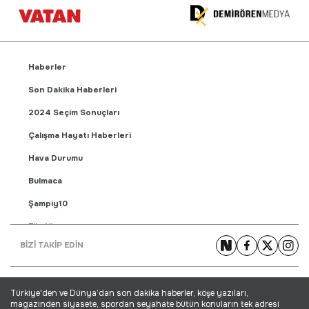
Haberler
Son Dakika Haberleri
2024 Seçim Sonuçları
Çalışma Hayatı Haberleri
Hava Durumu
Bulmaca
Şampiy10
Fikstür
BİZİ TAKİP EDİN
Puan Durumu
Gündem Haberleri
Türkiye'den ve Dünya’dan son dakika haberler, köşe yazıları,
Yaşam Haberleri
magazinden siyasete, spordan seyahate bütün konuların tek adresi