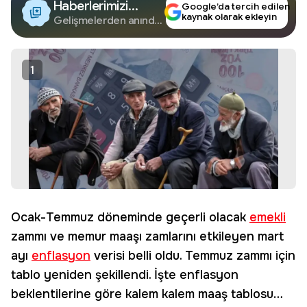
Haberlerimizi
Google’da tercih edilen
kaynak olarak ekleyin
Google'da Takip
Gelişmelerden anında
haberdar olun.
Edin
1
Ocak-Temmuz döneminde geçerli olacak
emekli
zammı ve memur maaşı zamlarını etkileyen mart
ayı
enflasyon
verisi belli oldu. Temmuz zammı için
tablo yeniden şekillendi. İşte enflasyon
beklentilerine göre kalem kalem maaş tablosu…