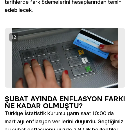
tarihlerde fark ödemelerini hesaplarından temin
edebilecek.
12
ŞUBAT AYINDA ENFLASYON FARKI
NE KADAR OLMUŞTU?
Türkiye İstatistik Kurumu yarın saat 10:00'da
mart ayı enflasyon verilerini duyurdu. Geçtiğimiz
ay şubat enflasyonu yüzde 2,97'lik beklentileri