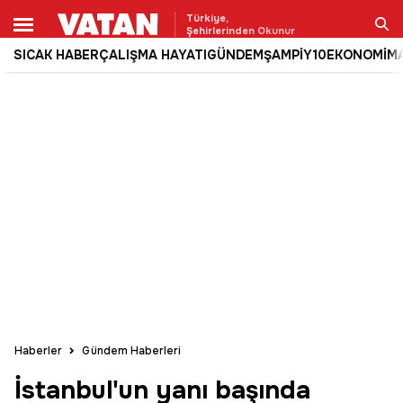
Türkiye,
Şehirlerinden Okunur
SICAK HABER
ÇALIŞMA HAYATI
GÜNDEM
ŞAMPİY10
EKONOMİ
M
Ara
Haberler
Gündem Haberleri
İstanbul'un yanı başında