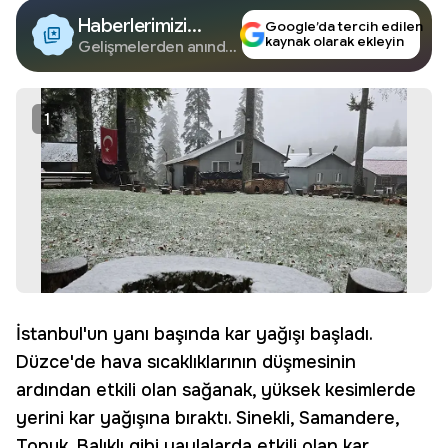
Haberlerimizi
Google’da tercih edilen
kaynak olarak ekleyin
Google'da Takip
Gelişmelerden anında
haberdar olun.
Edin
1
İstanbul'un yanı başında kar yağışı başladı.
Düzce'de hava sıcaklıklarının düşmesinin
ardından etkili olan sağanak, yüksek kesimlerde
yerini kar yağışına bıraktı. Sinekli, Samandere,
Topuk, Balıklı gibi yaylalarda etkili olan kar,