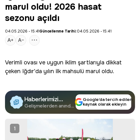
marul oldu! 2026 hasat
sezonu açıldı
04.05.2026 - 15:41
Güncellenme Tarihi:
04.05.2026 - 15:41
Verimli ovası ve uygun iklim şartlarıyla dikkat
çeken Iğdır'da yılın ilk mahsulü marul oldu.
Haberlerimizi
Google’da tercih edilen
kaynak olarak ekleyin
Google'da Takip
Gelişmelerden anında
haberdar olun.
Edin
1