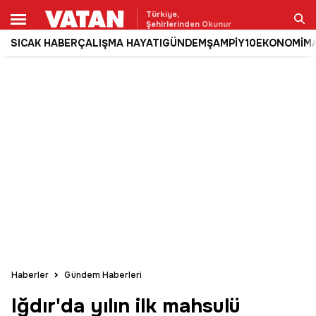
Türkiye,
Şehirlerinden Okunur
SICAK HABER
ÇALIŞMA HAYATI
GÜNDEM
ŞAMPİY10
EKONOMİ
M
Ara
Haberler
Gündem Haberleri
Iğdır'da yılın ilk mahsulü