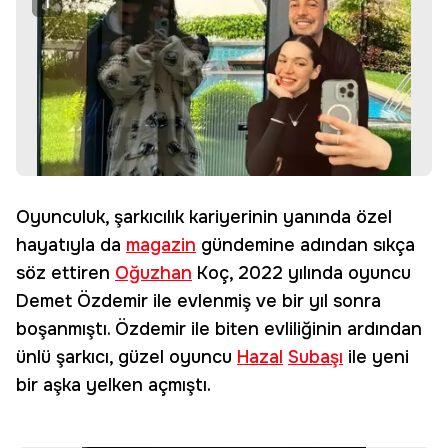
1
Oyunculuk, şarkıcılık kariyerinin yanında özel
hayatıyla da
magazin
gündemine adından sıkça
söz ettiren
Oğuzhan
Koç, 2022 yılında oyuncu
Demet Özdemir ile evlenmiş ve bir yıl sonra
boşanmıştı. Özdemir ile biten evliliğinin ardından
ünlü şarkıcı, güzel oyuncu
Hazal
Subaşı
ile yeni
bir aşka yelken açmıştı.