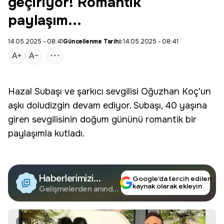
geçiriyor! Romantik
paylaşım...
14.05.2025 - 08:41
Güncellenme Tarihi:
14.05.2025 - 08:41
Hazal
Subaşı
ve şarkıcı sevgilisi
Oğuzhan
Koç'un
aşkı doludizgin devam ediyor. Subaşı, 40 yaşına
giren sevgilisinin doğum gününü romantik bir
paylaşımla kutladı.
Haberlerimizi
Google’da tercih edilen
kaynak olarak ekleyin
Google'da Takip
Gelişmelerden anında
haberdar olun.
Edin