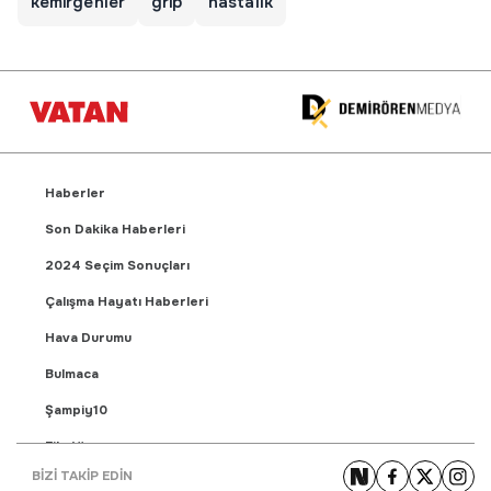
kemirgenler
grip
hastalık
Haberler
Son Dakika Haberleri
2024 Seçim Sonuçları
Çalışma Hayatı Haberleri
Hava Durumu
Bulmaca
Şampiy10
Fikstür
BİZİ TAKİP EDİN
Puan Durumu