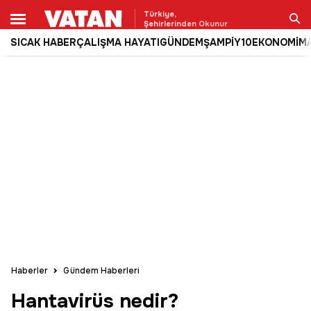
Türkiye,
Şehirlerinden Okunur
SICAK HABER
ÇALIŞMA HAYATI
GÜNDEM
ŞAMPİY10
EKONOMİ
M
Ara
Haberler
Gündem Haberleri
Hantavirüs nedir?