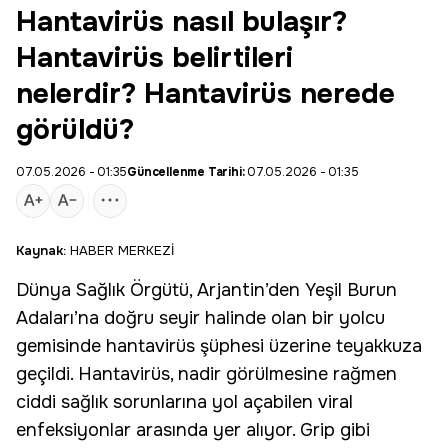
Hantavirüs nasıl bulaşır?
Hantavirüs belirtileri
nelerdir? Hantavirüs nerede
görüldü?
07.05.2026 - 01:35
Güncellenme Tarihi:
07.05.2026 - 01:35
Kaynak:
HABER MERKEZİ
Dünya
Sağlık
Örgütü, Arjantin’den Yeşil Burun
Adaları’na doğru seyir halinde olan bir yolcu
gemisinde
hantavirüs
şüphesi üzerine teyakkuza
geçildi. Hantavirüs, nadir görülmesine rağmen
ciddi sağlık sorunlarına yol açabilen viral
enfeksiyonlar arasında yer alıyor.
Grip
gibi