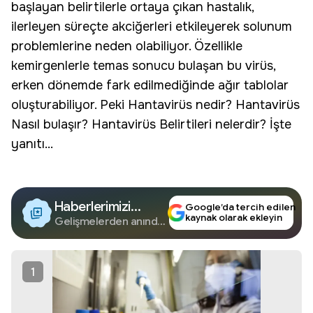
başlayan belirtilerle ortaya çıkan hastalık,
ilerleyen süreçte akciğerleri etkileyerek
solunum
problemlerine neden olabiliyor. Özellikle
kemirgenlerle temas sonucu bulaşan bu
virüs
,
erken dönemde fark edilmediğinde ağır tablolar
oluşturabiliyor. Peki Hantavirüs nedir? Hantavirüs
Nasıl bulaşır? Hantavirüs Belirtileri nelerdir? İşte
yanıtı...
Haberlerimizi
Google’da tercih edilen
kaynak olarak ekleyin
Google'da Takip
Gelişmelerden anında
haberdar olun.
Edin
1