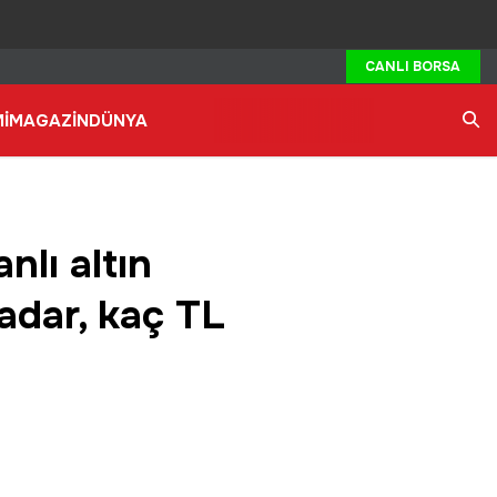
CANLI BORSA
İ
MAGAZİN
DÜNYA
Ara
nlı altın
kadar, kaç TL