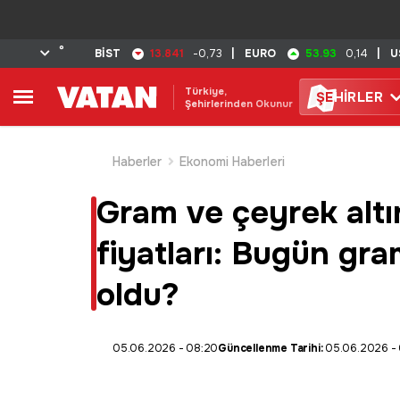
°
13.841
53.93
BİST
-0,73
|
EURO
0,14
|
U
Türkiye,
ŞE
HİRLER
Şehirlerinden Okunur
Haberler
Ekonomi Haberleri
Gram ve çeyrek altın
fiyatları: Bugün gra
oldu?
05.06.2026 - 08:20
Güncellenme Tarihi:
05.06.2026 - 