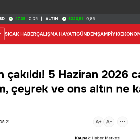
47.35
6220,51
SD
0,05
|
ALTIN
0,85
SICAK HABER
ÇALIŞMA HAYATI
GÜNDEM
ŞAMPİY10
EKONOM
 çakıldı! 5 Haziran 2026 ca
m, çeyrek ve ons altın ne 
08:21
Kaynak:
Haber Merkezi