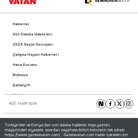
Haberler
Son Dakika Haberleri
2024 Seçim Sonuçları
Çalışma Hayatı Haberleri
Hava Durumu
Bulmaca
Şampiy10
Fikstür
BİZİ TAKİP EDİN
Puan Durumu
Gündem Haberleri
Türkiye'den ve Dünya’dan son dakika haberler, köşe yazıları,
Yaşam Haberleri
magazinden siyasete, spordan seyahate bütün konuların tek adresi
https://www.gazetevatan.com/ ; Gazetevatan.com haber içerikleri izin
Ekonomi Haberleri