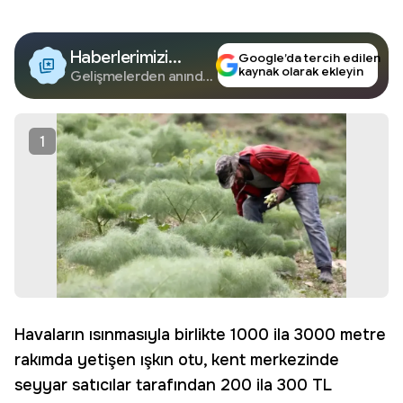
Haberlerimizi
Google’da tercih edilen
kaynak olarak ekleyin
Google'da Takip
Gelişmelerden anında
haberdar olun.
Edin
1
Havaların ısınmasıyla birlikte 1000 ila 3000 metre
rakımda yetişen ışkın otu, kent merkezinde
seyyar satıcılar tarafından 200 ila 300 TL