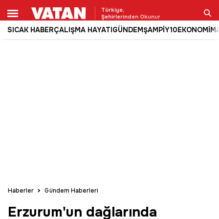
Türkiye,
Şehirlerinden Okunur
SICAK HABER
ÇALIŞMA HAYATI
GÜNDEM
ŞAMPİY10
EKONOMİ
M
Ara
Haberler
Gündem Haberleri
Erzurum'un dağlarında