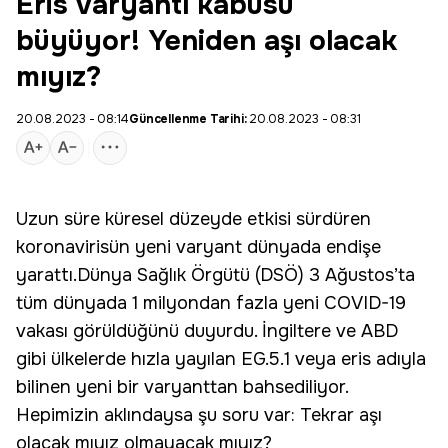
Eris varyantı kabusu
büyüyor! Yeniden aşı olacak
mıyız?
20.08.2023 - 08:14
Güncellenme Tarihi:
20.08.2023 - 08:31
Uzun süre küresel düzeyde etkisi sürdüren
koronavirisün yeni varyant dünyada endişe
yarattı.Dünya Sağlık Örgütü (DSÖ) 3 Ağustos’ta
tüm dünyada 1 milyondan fazla yeni COVID-19
vakası görüldüğünü duyurdu. İngiltere ve ABD
gibi ülkelerde hızla yayılan EG.5.1 veya
eris
adıyla
bilinen yeni bir varyanttan bahsediliyor.
Hepimizin aklındaysa şu soru var: Tekrar aşı
olacak mıyız olmayacak mıyız?