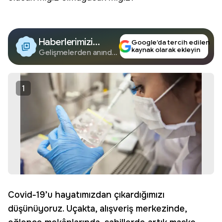
Haberlerimizi
Google’da tercih edilen
kaynak olarak ekleyin
Google'da Takip
Gelişmelerden anında
haberdar olun.
Edin
1
Covid-19’u hayatımızdan çıkardığımızı
düşünüyoruz. Uçakta, alışveriş merkezinde,