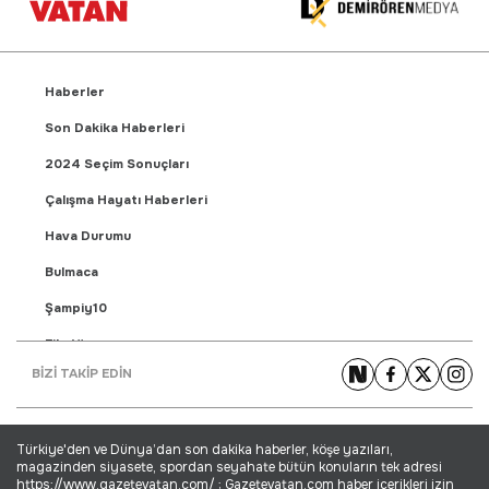
Haberler
Son Dakika Haberleri
2024 Seçim Sonuçları
Çalışma Hayatı Haberleri
Hava Durumu
Bulmaca
Şampiy10
Fikstür
BİZİ TAKİP EDİN
Puan Durumu
Gündem Haberleri
Türkiye'den ve Dünya’dan son dakika haberler, köşe yazıları,
Yaşam Haberleri
magazinden siyasete, spordan seyahate bütün konuların tek adresi
https://www.gazetevatan.com/ ; Gazetevatan.com haber içerikleri izin
Ekonomi Haberleri