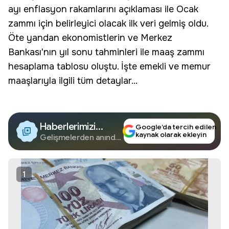
ayı enflasyon rakamlarını açıklaması ile Ocak
zammı için belirleyici olacak ilk veri gelmiş oldu.
Öte yandan ekonomistlerin ve Merkez
Bankası'nın yıl sonu tahminleri ile maaş zammı
hesaplama tablosu oluştu. İşte emekli ve memur
maaşlarıyla ilgili tüm detaylar...
Haberlerimizi
Google’da tercih edilen
kaynak olarak ekleyin
Google'da Takip
Gelişmelerden anında
haberdar olun.
Edin
1