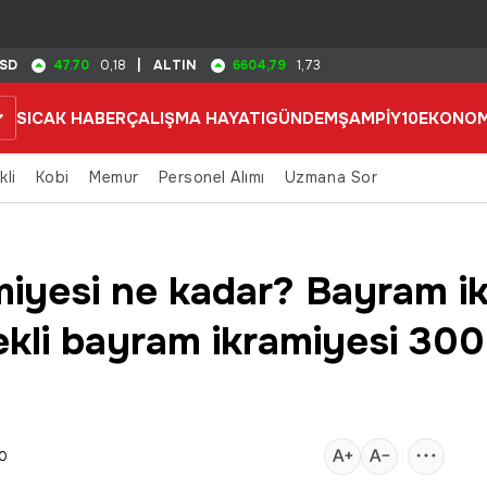
47.70
6604,79
SD
0,18
|
ALTIN
1,73
SICAK HABER
ÇALIŞMA HAYATI
GÜNDEM
ŞAMPİY10
EKONOM
kli
Kobi
Memur
Personel Alımı
Uzmana Sor
miyesi ne kadar? Bayram i
kli bayram ikramiyesi 300
40