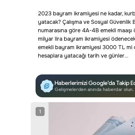
2023
bayram ikramiyesi ne kadar
, ku
yatacak? Çalışma ve Sosyal Güvenlik B
numarasına göre 4A-4B emekli maaşı öd
milyar lira bayram ikramiyesi ödenecek
emekli bayram ikramiyesi 3000 TL mi o
hesaplara yatacağı tarih ve günler…
Haberlerimizi Google'da Takip E
Gelişmelerden anında haberdar olun.
1