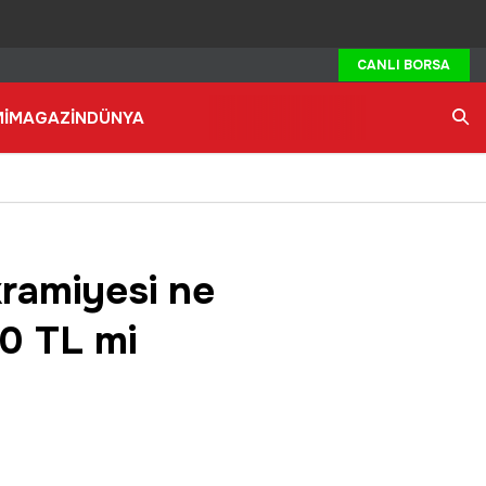
CANLI BORSA
İ
MAGAZİN
DÜNYA
Ara
kramiyesi ne
0 TL mi