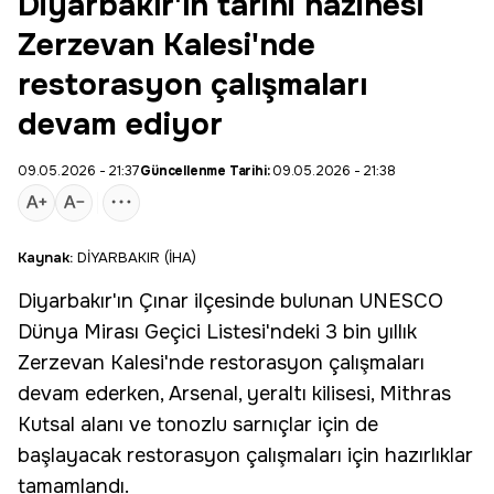
Diyarbakır'ın tarihi hazinesi
Zerzevan Kalesi'nde
restorasyon çalışmaları
devam ediyor
09.05.2026 - 21:37
Güncellenme Tarihi:
09.05.2026 - 21:38
Kaynak:
DİYARBAKIR (İHA)
Diyarbakır'ın Çınar ilçesinde bulunan
UNESCO
Dünya Mirası
Geçici Listesi'ndeki 3 bin yıllık
Zerzevan Kalesi'nde
restorasyon çalışmaları
devam ederken,
Arsenal
,
yeraltı kilisesi
,
Mithras
Kutsal alanı
ve tonozlu sarnıçlar için de
başlayacak restorasyon çalışmaları için hazırlıklar
tamamlandı.