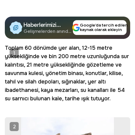
Haberlerimizi
Google’da tercih edilen
kaynak olarak ekleyin
Google'da Takip
Gelişmelerden anında
haberdar olun.
Edin
Toplam 60 dönümde yer alan, 12-15 metre
1
yüksekliğinde ve bin 200 metre uzunluğunda sur
kalıntısı, 21 metre yüksekliğinde gözetleme ve
savunma kulesi, yönetim binası, konutlar, kilise,
tahıl ve silah depoları, sığınaklar, yer altı
ibadethanesi, kaya mezarları, su kanalları ile 54
su sarnıcı bulunan kale, tarihe ışık tutuyor.
2