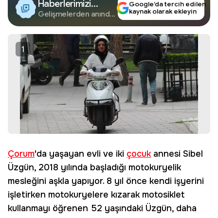
Haberlerimizi
Google’da tercih edilen
kaynak olarak ekleyin
Google'da Takip
Gelişmelerden anında
haberdar olun.
Edin
1
Çorum
'da yaşayan evli ve iki
çocuk
annesi Sibel
Üzgün, 2018 yılında başladığı motokuryelik
mesleğini aşkla yapıyor. 8 yıl önce kendi işyerini
işletirken motokuryelere kızarak motosiklet
kullanmayı öğrenen 52 yaşındaki Üzgün, daha