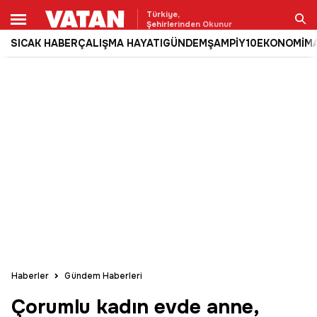
Türkiye,
Şehirlerinden Okunur
SICAK HABER
ÇALIŞMA HAYATI
GÜNDEM
ŞAMPİY10
EKONOMİ
M
Ara
Haberler
Gündem Haberleri
Çorumlu kadın evde anne,