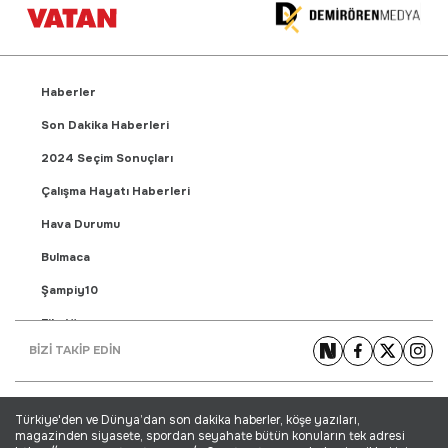
Haberler
Son Dakika Haberleri
2024 Seçim Sonuçları
Çalışma Hayatı Haberleri
Hava Durumu
Bulmaca
Şampiy10
Fikstür
BİZİ TAKİP EDİN
Puan Durumu
Gündem Haberleri
Türkiye'den ve Dünya’dan son dakika haberler, köşe yazıları,
Yaşam Haberleri
magazinden siyasete, spordan seyahate bütün konuların tek adresi