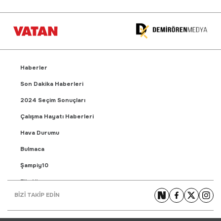
Haberler
Son Dakika Haberleri
2024 Seçim Sonuçları
Çalışma Hayatı Haberleri
Hava Durumu
Bulmaca
Şampiy10
Fikstür
BİZİ TAKİP EDİN
Puan Durumu
Gündem Haberleri