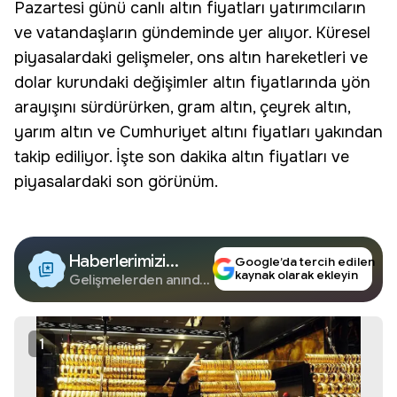
Pazartesi günü canlı altın fiyatları yatırımcıların
ve vatandaşların gündeminde yer alıyor. Küresel
piyasalardaki gelişmeler, ons altın hareketleri ve
dolar kurundaki değişimler altın fiyatlarında yön
arayışını sürdürürken, gram altın, çeyrek altın,
yarım altın ve Cumhuriyet altını fiyatları yakından
takip ediliyor. İşte son dakika altın fiyatları ve
piyasalardaki son görünüm.
Haberlerimizi
Google’da tercih edilen
kaynak olarak ekleyin
Google'da Takip
Gelişmelerden anında
haberdar olun.
Edin
1