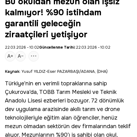
Bu okuldan mezun olan işsiz
kalmıyor! %90 istihdam
garantili geleceğin
ziraatçileri yetişiyor
22.03.2026 - 10:02
Güncellenme Tarihi:
22.03.2026 - 10:02
Kaynak:
Yusuf YILDIZ-Eser PAZARBAŞI/ADANA, (DHA)
Türkiye’nin en verimli topraklarına sahip
Çukurova’da, TOBB Tarım Mesleki ve Teknik
Anadolu Lisesi ezberleri bozuyor. 72 dönümlük
dev uygulama arazisinde
akıllı tarım
ve drone
teknolojileriyle eğitim alan öğrenciler, henüz
mezun olmadan sektörün dev firmalarından teklif
alıyor. Mezunlarının %90’ı iş sahibi olan okul,