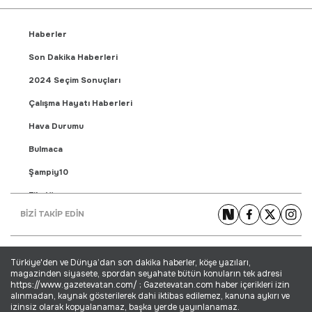
Haberler
Son Dakika Haberleri
2024 Seçim Sonuçları
Çalışma Hayatı Haberleri
Hava Durumu
Bulmaca
Şampiy10
Fikstür
BİZİ TAKİP EDİN
Puan Durumu
Gündem Haberleri
Türkiye'den ve Dünya’dan son dakika haberler, köşe yazıları,
Yaşam Haberleri
magazinden siyasete, spordan seyahate bütün konuların tek adresi
https://www.gazetevatan.com/ ; Gazetevatan.com haber içerikleri izin
Ekonomi Haberleri
alınmadan, kaynak gösterilerek dahi iktibas edilemez, kanuna aykırı ve
izinsiz olarak kopyalanamaz, başka yerde yayınlanamaz.
Dünya Haberleri