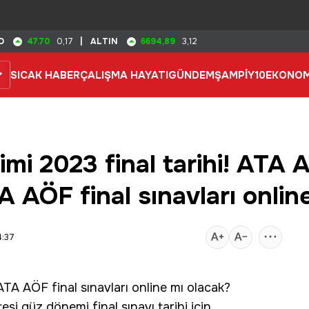
47.70
6694,89
D
0,17
|
ALTIN
3,12
SICAK HABER
ÇALIŞMA HAYATI
GÜNDEM
ŞAMPİY10
EKONOM
mi 2023 final tarihi! ATA A
 AÖF final sınavları onlin
4:37
A AÖF final sınavları online mı olacak?
esi güz dönemi final sınavı tarihi için