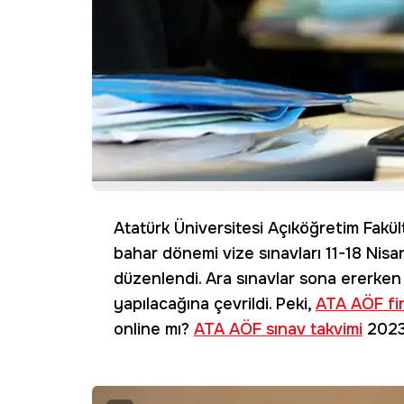
Atatürk Üniversitesi Açıköğretim Fakült
bahar dönemi vize sınavları 11-18 Nisa
düzenlendi. Ara sınavlar sona ererken
yapılacağına çevrildi. Peki,
ATA AÖF fin
online mı?
ATA AÖF sınav takvimi
2023 