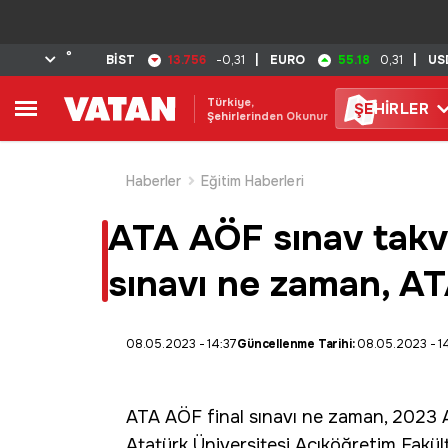
°
13.756
55.18
BİST
-0,31
|
EURO
0,31
|
US
Türkiye,
ŞE
HİRLER
Şehirlerinden Okunur
Haberler
Eğitim Haberleri
ATA AÖF sınav takvi
sınavı ne zaman, ATA
08.05.2023 - 14:37
Güncellenme Tarihi:
08.05.2023 - 1
ATA AÖF final sınavı
ne zaman, 2023 AT
Atatürk Üniversitesi Açıköğretim Fakült