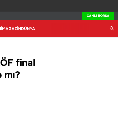
CANLI BORSA
İ
MAGAZİN
DÜNYA
Ara
ÖF final
e mı?