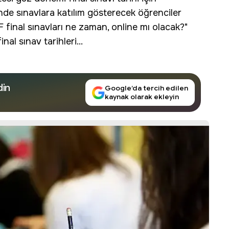
nde sınavlara katılım gösterecek öğrenciler
final sınavları ne zaman, online mı olacak?"
al sınav tarihleri...
din
Google’da tercih edilen
kaynak olarak ekleyin