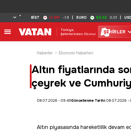
°
13.981
54.02
BİST
-1,9
|
EURO
0,01
|
US
Türkiye,
ŞE
HİRLER
Şehirlerinden Okunur
Haberler
Ekonomi Haberleri
Altın fiyatlarında 
çeyrek ve Cumhuriye
08.07.2026 - 09:49
Güncellenme Tarihi:
08.07.2026 - 
Altın
piyasasında hareketlilik devam ed