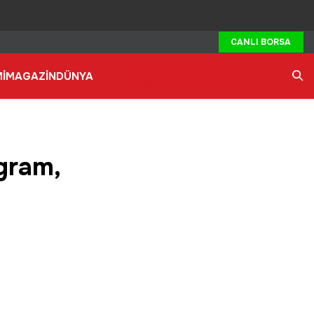
CANLI BORSA
İ
MAGAZİN
DÜNYA
Ara
gram,