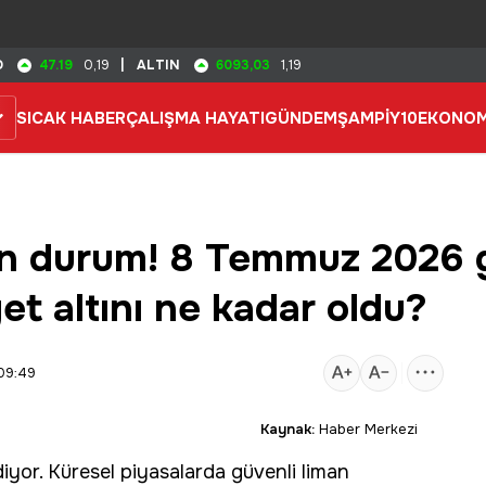
47.19
6093,03
D
0,19
|
ALTIN
1,19
SICAK HABER
ÇALIŞMA HAYATI
GÜNDEM
ŞAMPİY10
EKONOM
son durum! 8 Temmuz 2026 
t altını ne kadar oldu?
09:49
Kaynak:
Haber Merkezi
iyor. Küresel piyasalarda güvenli liman