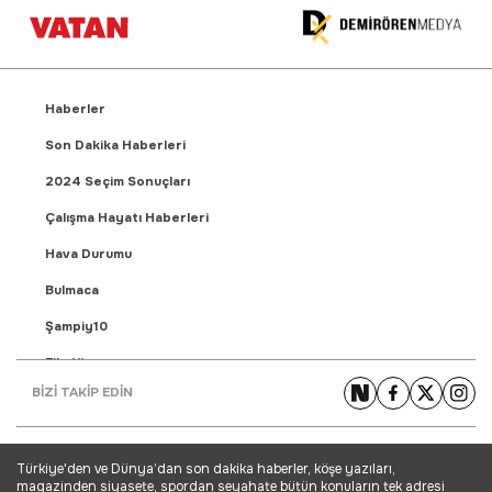
Haberler
Son Dakika Haberleri
2024 Seçim Sonuçları
Çalışma Hayatı Haberleri
Hava Durumu
Bulmaca
Şampiy10
Fikstür
BİZİ TAKİP EDİN
Puan Durumu
Gündem Haberleri
Türkiye'den ve Dünya’dan son dakika haberler, köşe yazıları,
Yaşam Haberleri
magazinden siyasete, spordan seyahate bütün konuların tek adresi