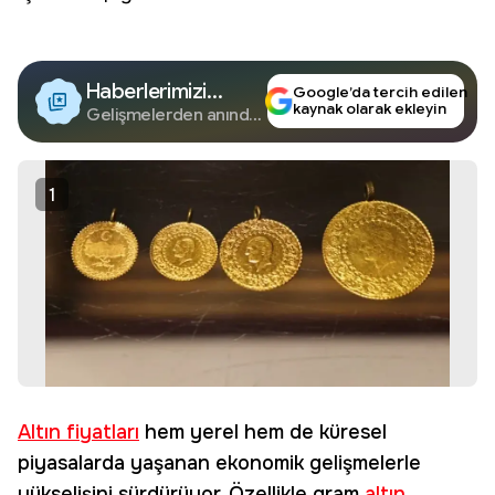
Haberlerimizi
Google’da tercih edilen
kaynak olarak ekleyin
Google'da Takip
Gelişmelerden anında
haberdar olun.
Edin
1
Altın fiyatları
hem yerel hem de küresel
piyasalarda yaşanan ekonomik gelişmelerle
yükselişini sürdürüyor. Özellikle gram
altın
,