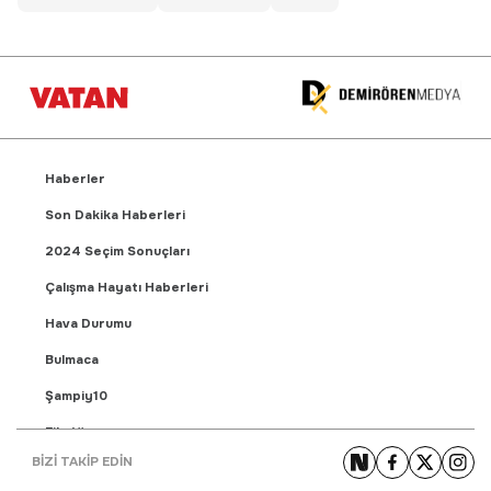
Haberler
Son Dakika Haberleri
2024 Seçim Sonuçları
Çalışma Hayatı Haberleri
Hava Durumu
Bulmaca
Şampiy10
Fikstür
BİZİ TAKİP EDİN
Puan Durumu