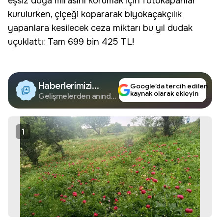
eşsiz doğa mirasını korumak için fotokapanlar
kurulurken, çiçeği kopararak
biyokaçakçılık
yapanlara kesilecek ceza miktarı bu yıl dudak
uçuklattı: Tam 699 bin 425 TL!
Haberlerimizi
Google’da tercih edilen
kaynak olarak ekleyin
Google'da Takip
Gelişmelerden anında
haberdar olun.
Edin
1