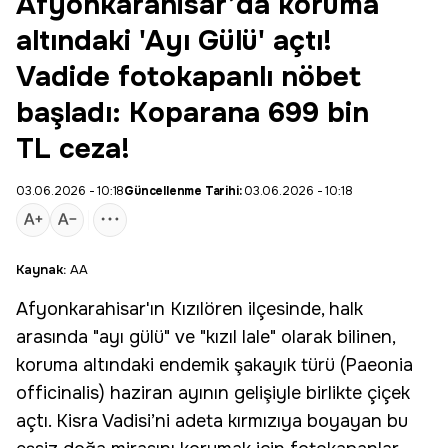
Afyonkarahisar’da koruma
altındaki 'Ayı Gülü' açtı!
Vadide fotokapanlı nöbet
başladı: Koparana 699 bin
TL ceza!
03.06.2026 - 10:18
Güncellenme Tarihi:
03.06.2026 - 10:18
Kaynak:
AA
Afyonkarahisar
'ın
Kızılören
ilçesinde, halk
arasında "
ayı gülü
" ve "kızıl lale" olarak bilinen,
koruma altındaki endemik şakayık türü (
Paeonia
officinalis
) haziran ayının gelişiyle birlikte çiçek
açtı. Kisra Vadisi’ni adeta kırmızıya boyayan bu