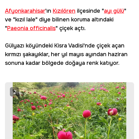
Afyonkarahisar
'ın
Kızılören
ilçesinde "
ayı gülü
"
ve "kızıl lale" diye bilinen koruma altındaki
"
Paeonia officinalis
" çiçek açtı.
Gülyazı köyündeki Kisra Vadisi'nde çiçek açan
kırmızı şakayıklar, her yıl mayıs ayından haziran
sonuna kadar bölgede doğaya renk katıyor.
2