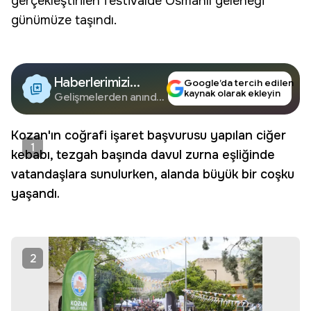
gerçekleştirilen festivalde
Osmanlı geleneği
günümüze taşındı.
Haberlerimizi
Google’da tercih edilen
kaynak olarak ekleyin
Google'da Takip
Gelişmelerden anında
haberdar olun.
Edin
Kozan'ın coğrafi işaret başvurusu yapılan ciğer
1
kebabı, tezgah başında davul zurna eşliğinde
vatandaşlara sunulurken, alanda büyük bir coşku
yaşandı.
2