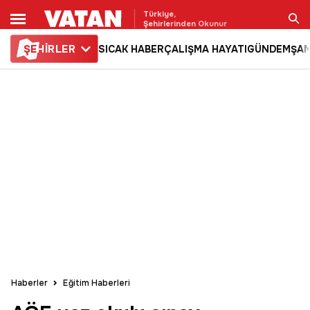
Türkiye,
Şehirlerinden Okunur
ŞE
HİRLER
SICAK HABER
ÇALIŞMA HAYATI
GÜNDEM
ŞAM
Ara
Haberler
Eğitim Haberleri