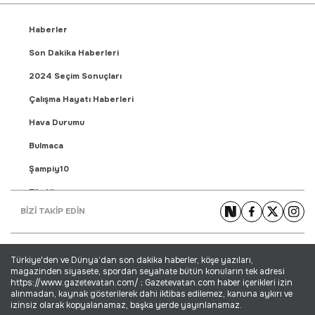
Haberler
Son Dakika Haberleri
2024 Seçim Sonuçları
Çalışma Hayatı Haberleri
Hava Durumu
Bulmaca
Şampiy10
Fikstür
BİZİ TAKİP EDİN
Puan Durumu
Gündem Haberleri
Türkiye'den ve Dünya’dan son dakika haberler, köşe yazıları,
Yaşam Haberleri
magazinden siyasete, spordan seyahate bütün konuların tek adresi
https://www.gazetevatan.com/ ; Gazetevatan.com haber içerikleri izin
Ekonomi Haberleri
alınmadan, kaynak gösterilerek dahi iktibas edilemez, kanuna aykırı ve
izinsiz olarak kopyalanamaz, başka yerde yayınlanamaz.
Dünya Haberleri