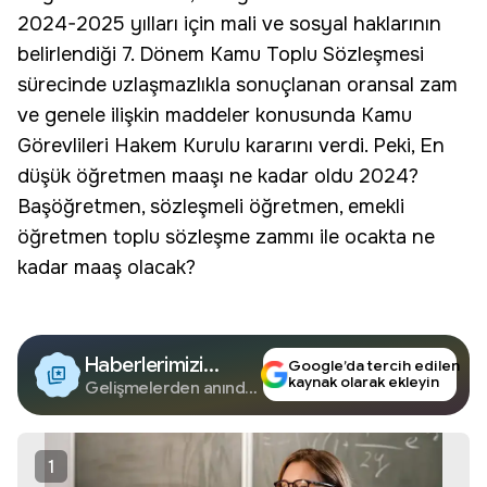
2024-2025 yılları için mali ve sosyal haklarının
belirlendiği 7. Dönem Kamu Toplu Sözleşmesi
sürecinde uzlaşmazlıkla sonuçlanan oransal zam
ve genele ilişkin maddeler konusunda Kamu
Görevlileri Hakem Kurulu kararını verdi. Peki,
En
düşük öğretmen maaşı
ne kadar oldu 2024?
Başöğretmen, sözleşmeli öğretmen, emekli
öğretmen toplu sözleşme zammı ile ocakta ne
kadar maaş olacak?
Haberlerimizi
Google’da tercih edilen
kaynak olarak ekleyin
Google'da Takip
Gelişmelerden anında
haberdar olun.
Edin
1