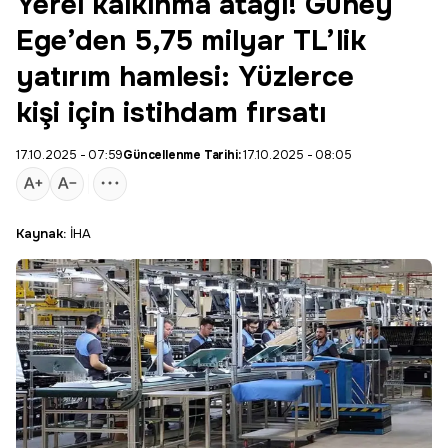
Yerel kalkınma atağı! Güney
Ege’den 5,75 milyar TL’lik
yatırım hamlesi: Yüzlerce
kişi için istihdam fırsatı
17.10.2025 - 07:59
Güncellenme Tarihi:
17.10.2025 - 08:05
Kaynak:
İHA