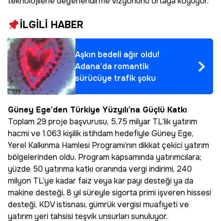
teknolojilerle değerlendirme vizyonunu ortaya koyuyor.
İLGİLİ HABER
Aşkın bedeli ağır oldu!
Adana'da romantik
sürücüye trafik şoku
Güney Ege’den Türkiye Yüzyılı’na Güçlü Katkı
Toplam 29 proje başvurusu, 5,75 milyar TL’lik yatırım
hacmi ve 1.063 kişilik istihdam hedefiyle Güney Ege,
Yerel Kalkınma Hamlesi Programı’nın dikkat çekici yatırım
bölgelerinden oldu. Program kapsamında yatırımcılara;
yüzde 50 yatırıma katkı oranında vergi indirimi, 240
milyon TL’ye kadar faiz veya kar payı desteği ya da
makine desteği, 8 yıl süreyle sigorta primi işveren hissesi
desteği, KDV istisnası, gümrük vergisi muafiyeti ve
yatırım yeri tahsisi teşvik unsurları sunuluyor.