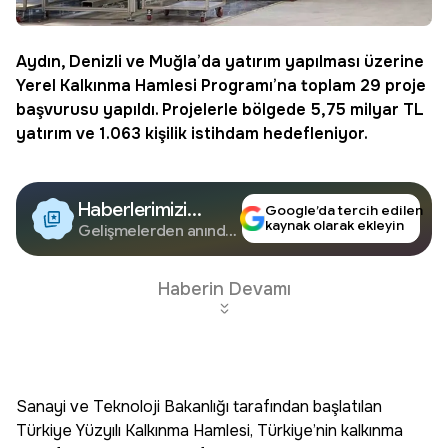
Aydın
,
Denizli
ve
Muğla
’da yatırım yapılması üzerine
Yerel Kalkınma Hamlesi Programı’na toplam 29 proje
başvurusu yapıldı. Projelerle bölgede 5,75 milyar TL
yatırım ve 1.063 kişilik istihdam hedefleniyor.
Haberlerimizi
Google’da tercih edilen
kaynak olarak ekleyin
Google'da Takip
Gelişmelerden anında
haberdar olun.
Edin
Haberin Devamı
Sanayi ve Teknoloji Bakanlığı tarafından başlatılan
Türkiye Yüzyılı Kalkınma Hamlesi, Türkiye’nin kalkınma