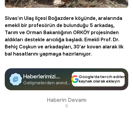
Sivas
'ın Ulaş ilçesi Boğazdere köyünde, aralarında
emekli bir profesörün de bulunduğu 5 arkadaş,
Tarım ve Orman Bakanlığının ORKÖY projesinden
aldıkları destekle arıcılığa başladı. Emekli Prof. Dr.
Behiç Coşkun ve arkadaşları, 30'ar kovan alarak ilk
bal
hasatlarını yapmaya hazırlanıyor.
Haberlerimizi
Google’da tercih edilen
kaynak olarak ekleyin
Google'da Takip
Gelişmelerden anında
haberdar olun.
Edin
Haberin Devamı